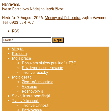
Nahrávam...
Prejsť
Iveta Bartalová
Nádej na lepší život
na
Nedeľa
, 9. August 2026.
Meniny má
Ľubomíra
, zajtra
Vavrinec
.
obsah
Tel:
0903 534 767
RSS
Hľadať:
Vitajte
Kto som
Moja práca
Ponúkam služby pre ľudí s ŤZP
Pozitívne nasmerovanie
Tvorivé ručičky
Moja cesta
Život očami anjela
Vyznanie
Rozhovory s
Slová, ktoré pomáhajú
Tvorivé činnosti
Tvorivé činnosti
Batikovanie