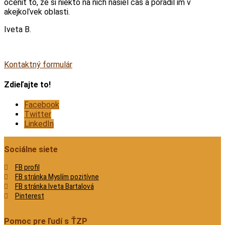
oceniť to, že si niekto na nich našiel čas a poradil im v
akejkoľvek oblasti.
Iveta B.
Kontaktný formulár
Zdieľajte to!
Facebook
Twitter
LinkedIn
Sociálne siete
FB profil
FB stránka Myslím pozitívne
FB stránka Iveta Bartalová
Pinterest
Pomoc pre ľudí s ŤZP