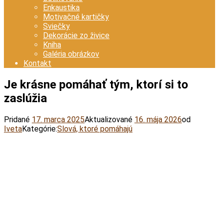
Enkaustika
Motivačné kartičky
Sviečky
Dekorácie zo živice
Kniha
Galéria obrázkov
Kontakt
Je krásne pomáhať tým, ktorí si to
zaslúžia
Pridané
17. marca 2025
Aktualizované
16. mája 2026
od
Iveta
Kategórie:
Slová, ktoré pomáhajú
Facebook
Twitter
Email
Pinterest
WhatsApp
Viber
Print