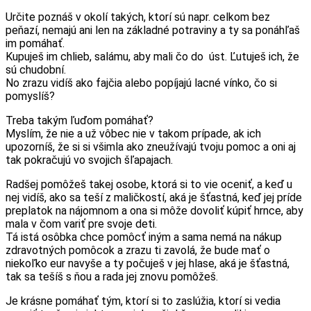
Určite poznáš v okolí takých, ktorí sú napr. celkom bez
peňazí, nemajú ani len na základné potraviny a ty sa ponáhľaš
im pomáhať.
Kupuješ im chlieb, salámu, aby mali čo do úst. Ľutuješ ich, že
sú chudobní.
No zrazu vidíš ako fajčia alebo popíjajú lacné vínko, čo si
pomyslíš?
Treba takým ľuďom pomáhať?
Myslím, že nie a už vôbec nie v takom prípade, ak ich
upozorníš, že si si všimla ako zneužívajú tvoju pomoc a oni aj
tak pokračujú vo svojich šľapajach.
Radšej pomôžeš takej osobe, ktorá si to vie oceniť, a keď u
nej vidíš, ako sa teší z maličkostí, aká je šťastná, keď jej príde
preplatok na nájomnom a ona si môže dovoliť kúpiť hrnce, aby
mala v čom variť pre svoje deti.
Tá istá osôbka chce pomôcť iným a sama nemá na nákup
zdravotných pomôcok a zrazu ti zavolá, že bude mať o
niekoľko eur navyše a ty počuješ v jej hlase, aká je šťastná,
tak sa tešíš s ňou a rada jej znovu pomôžeš.
Je krásne pomáhať tým, ktorí si to zaslúžia, ktorí si vedia