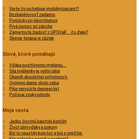
Viete čo potrebuje imobilný pacient?
Bezbariérovosť zadarmo
Pomôcky pri inkontinencii
Prvá pomoc pri zápche
Zamietnutá žiadosť z UPSVaR … čo ďalej?
Skenar terapia je zázrak
Slová, ktoré pomáhajú
Vďaka pozitívnemu mysleniu …
Sila myšlienky je veľmi silná
Okamih absolútnej prítomnosti.
Ovplyvni dianie okolo seba
Píše nervozita depresii list
Počúvaj zvuky prírody.
Moja cesta
Jednu životnú kapitolu končím
Život plný vďaky a pokory
Bol to neustály kolotoč a boj o prežitie.
Kto najlepšie poradí a pochopí?