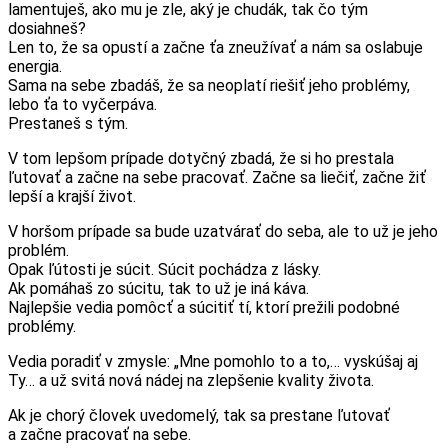
lamentuješ, ako mu je zle, aký je chudák, tak čo tým
dosiahneš?
Len to, že sa opustí a začne ťa zneužívať a nám sa oslabuje
energia.
Sama na sebe zbadáš, že sa neoplatí riešiť jeho problémy,
lebo ťa to vyčerpáva.
Prestaneš s tým.
V tom lepšom prípade dotyčný zbadá, že si ho prestala
ľutovať a začne na sebe pracovať. Začne sa liečiť, začne žiť
lepší a krajší život.
V horšom prípade sa bude uzatvárať do seba, ale to už je jeho
problém.
Opak ľútosti je súcit. Súcit pochádza z lásky.
Ak pomáhaš zo súcitu, tak to už je iná káva.
Najlepšie vedia pomôcť a súcitiť tí, ktorí prežili podobné
problémy.
Vedia poradiť v zmysle: „Mne pomohlo to a to,… vyskúšaj aj
Ty… a už svitá nová nádej na zlepšenie kvality života.
Ak je chorý človek uvedomelý, tak sa prestane ľutovať
a začne pracovať na sebe.