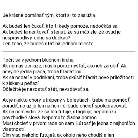
Messenger
Share
Je krásne pomáhať tým, ktorí si to zaslúžia.
Ak budeš len čakať, kto ti kedy pomôže, nedočkáš sa.
Ak budeš lamentovať, stenať, že sa máš zle, že osud je
nespravodlivý, čoho sa dočkáš?
Len toho, že budeš stáť na jednom mieste.
Točiť sa v jednom bludnom kruhu.
Ak nemáš peniaze, musíš porozmýšľať, ako ich zarobiť. Ak
nevyjde jedna práca, treba hľadať inú.
Ak sa nedarí v podnikaní, treba skúsiť hľadáť nové príležitosti
k získaniu peňazí.
Dôležité je nezostať stáť, nevzdávať sa.
Ak je niekto chorý, utrápený v bolestiach, treba mu pomôcť,
poradiť, no už je len na ňom, či bude chcieť spolupracovať.
Ak na ňom vidíš, že sa len ľutuje, stagnuje, nepomôžu
povzbudivé slová. Nepomôže žiadna pomoc.
Musí chcieť v prvom rade on sám. Ľútosť je jedna z najhorších
vlastností.
Čím viac niekoho ľutuješ, ak okolo neho chodíš a len