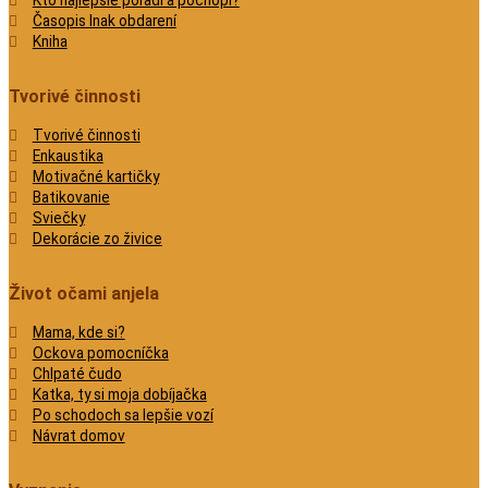
Časopis Inak obdarení
Kniha
Tvorivé činnosti
Tvorivé činnosti
Enkaustika
Motivačné kartičky
Batikovanie
Sviečky
Dekorácie zo živice
Život očami anjela
Mama, kde si?
Ockova pomocníčka
Chlpaté čudo
Katka, ty si moja dobíjačka
Po schodoch sa lepšie vozí
Návrat domov