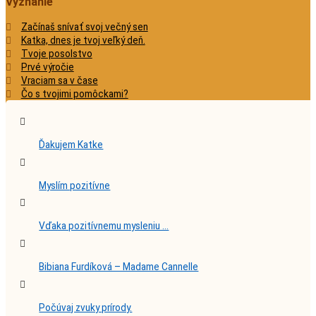
Vyznanie
Začínaš snívať svoj večný sen
Katka, dnes je tvoj veľký deň.
Tvoje posolstvo
Prvé výročie
Vraciam sa v čase
Čo s tvojimi pomôckami?
Ďakujem Katke
Myslím pozitívne
Vďaka pozitívnemu mysleniu …
Bibiana Furdíková – Madame Cannelle
Počúvaj zvuky prírody.