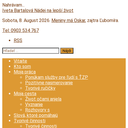
Nahrávam...
Prejsť
Iveta Bartalová
Nádej na lepší život
na
Sobota
, 8. August 2026.
Meniny má
Oskar
, zajtra
Ľubomíra
.
obsah
Tel:
0903 534 767
RSS
Hľadať:
Vitajte
Kto som
Moja práca
Ponúkam služby pre ľudí s ŤZP
Pozitívne nasmerovanie
Tvorivé ručičky
Moja cesta
Život očami anjela
Vyznanie
Rozhovory s
Slová, ktoré pomáhajú
Tvorivé činnosti
Tvorivé činnosti