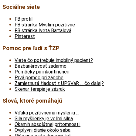
Sociálne siete
FB profil
FB stránka Myslím pozitívne
FB stránka Iveta Bartalová
Pinterest
Pomoc pre ľudí s ŤZP
Viete čo potrebuje imobilný pacient?
Bezbariérovosť zadarmo
Pomôcky pri inkontinencii
Prvá pomoc pri zápche
Zamietnutá žiadosť z UPSVaR … čo ďalej?
Skenar terapia je zázrak
Slová, ktoré pomáhajú
Vďaka pozitívnemu mysleniu …
Sila myšlienky je veľmi silná
Okamih absolútnej prítomnosti.
Ovplyvni dianie okolo seba
Píše nervozita depresii list