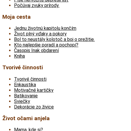
Počúvaj zvuky prírody.
Moja cesta
Jednu životnú kapitolu končím
Život plný vďaky a pokory
Bol to neustály kolotoč a boj o prežitie.
Kto najlepšie poradí a pochopí?
Časopis Inak obdarení
Kniha
Tvorivé činnosti
Tvorivé činnosti
Enkaustika
Motivačné kartičky
Batikovanie
Sviečky
Dekorácie zo živice
Život očami anjela
Mama, kde si?