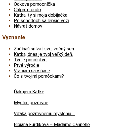
Ockova pomocníčka
Chlpaté čudo
Katka, ty si moja dobíjačka
Po schodoch sa lepšie vozí
Návrat domov
Vyznanie
Začínaš snívať svoj večný sen
Katka, dnes je tvoj veľký deň.
Tvoje posolstvo
Prvé výročie
Vraciam sa v čase
Čo s tvojimi pomôckami?
Ďakujem Katke
Myslím pozitívne
Vďaka pozitívnemu mysleniu …
Bibiana Furdíková – Madame Cannelle