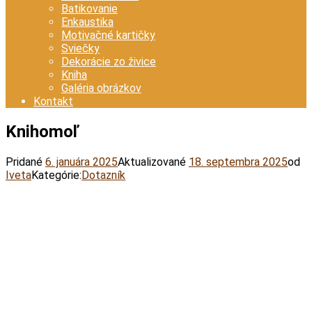
Batikovanie
Enkaustika
Motivačné kartičky
Sviečky
Dekorácie zo živice
Kniha
Galéria obrázkov
Kontakt
Knihomoľ
Pridané
6. januára 2025
Aktualizované
18. septembra 2025
od
Iveta
Kategórie:
Dotazník
Facebook
Twitter
Email
Pinterest
WhatsApp
Viber
Print
Messenger