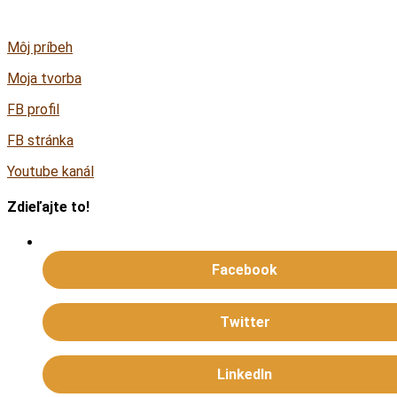
Share
Môj príbeh
Moja tvorba
FB profil
FB stránka
Youtube kanál
Zdieľajte to!
Facebook
Twitter
LinkedIn