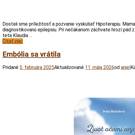
Viber
Print
Messenger
Share
Dostali sme príležitosť a pozvanie vyskúšať Hipoterapiu. Mama 
diagnostikovanú epilepsiu. Pri nečakanom záchvate hrozí pád
teta Klaudia …
Čítať viac
Embólia sa vrátila
Pridané
5. februára 2025
Aktualizované
11. mája 2026
od
anjel
Ka