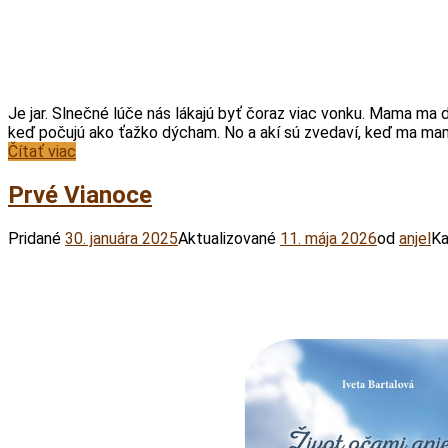
WhatsApp
Viber
Print
Messenger
Share
Je jar. Slnečné lúče nás lákajú byť čoraz viac vonku. Mama ma 
keď počujú ako ťažko dýcham. No a akí sú zvedaví, keď ma ma
Čítať viac
Prvé Vianoce
Pridané
30. januára 2025
Aktualizované
11. mája 2026
od
anjel
Ka