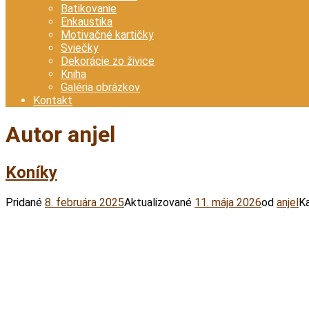
Batikovanie
Enkaustika
Motivačné kartičky
Sviečky
Dekorácie zo živice
Kniha
Galéria obrázkov
Kontakt
Autor
anjel
Koníky
Pridané
8. februára 2025
Aktualizované
11. mája 2026
od
anjel
Ka
Facebook
Twitter
Email
Pinterest
WhatsApp