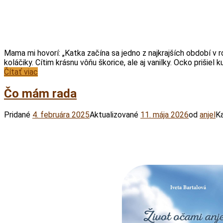
WhatsApp
Viber
Print
Messenger
Share
Mama mi hovorí: „Katka začína sa jedno z najkrajších období v
koláčiky. Cítim krásnu vôňu škorice, ale aj vanilky. Ocko prišiel
Čítať viac
Čo mám rada
Pridané
4. februára 2025
Aktualizované
11. mája 2026
od
anjel
Ka