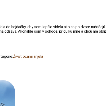
dala do hojdačky, aby som lepšie videla ako sa po dvore naháňajú
ma odsáva. Akonáhle som v pohode, prídu ku mne a chcú ma obli
tegórie:
Život očami anjela