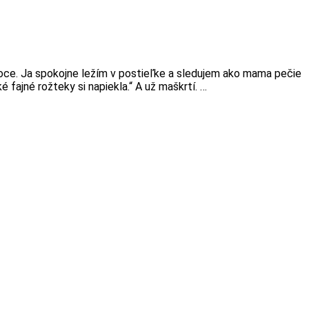
anoce. Ja spokojne ležím v postieľke a sledujem ako mama pečie
é fajné rožteky si napiekla.“ A už maškrtí. …