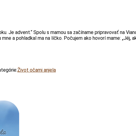
 roku. Je advent.“ Spolu s mamou sa začíname pripravovať na Vi
 ku mne a pohladkal ma na líčko. Počujem ako hovorí mame: „Jéj, ak
tegórie:
Život očami anjela