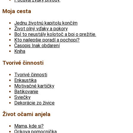
Moja cesta
Jednu životnú kapitolu končím
Život plný vďaky a pokory
Bol to neustály kolotoč a boj o prežitie.
Kto najlepšie poradí a pochopí?
Časopis Inak obdarení
Kniha
Tvorivé činnosti
Tvorivé činnosti
Enkaustika
Motivačné kartičky
Batikovanie
Sviečky
Dekorácie zo živice
Život očami anjela
Mama, kde si?
Ockova pomocníčka