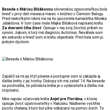
Messenger
Share
Beseda s Máriou Blšákovou
slovenskou spisovateľkou bola
hneď v prvý deň mesiaca marec v knižnici v Čiernom Balogu.
Pred niekoľkými rokmi ma na ňu upozornila kamarátka Monika
Jalakšová. V tom čase mala Majka Blšáková napísanú knihu
Za dverami číha život
. Opisuje v nej svoj životný príbeh so
synom Jojkom, ktorý má diagnózu Autizmus. Neváhala som
ani sekundu a hneď som si knihu objednala. Prečítala som ju
jedným dychom.
Zapáčil sa mi jej štýl písania a postupne som si zakúpila aj
ďalšie knihy z jej tvorby. Dokopy ich má zatiaľ 14. Na besede
sa pochválila, že pätnásta kniha je u vydavateľa a ďalšiu má
rozpísanú.
Mne najviac učarovala kniha
Anjel pre Floriána
, v ktorej
opisuje život opatrovateľky v Rakúsku. Nádherne vystihla
pocity chalana, ktorý bol plne odkázaný na pomoc iných. To