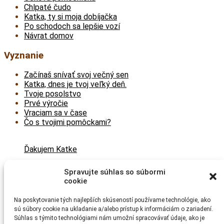
Chlpaté čudo
Katka, ty si moja dobíjačka
Po schodoch sa lepšie vozí
Návrat domov
Vyznanie
Začínaš snívať svoj večný sen
Katka, dnes je tvoj veľký deň.
Tvoje posolstvo
Prvé výročie
Vraciam sa v čase
Čo s tvojimi pomôckami?
Ďakujem Katke
Myslím pozitívne
Spravujte súhlas so súbormi
cookie
Vďaka pozitívnemu mysleniu …
Na poskytovanie tých najlepších skúseností používame technológie, ako
Bibiana Furdíková – Madame Cannelle
sú súbory cookie na ukladanie a/alebo prístup k informáciám o zariadení.
Súhlas s týmito technológiami nám umožní spracovávať údaje, ako je