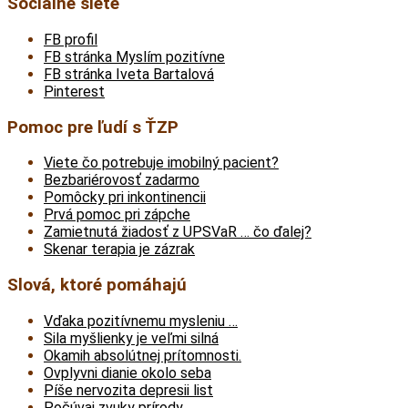
Sociálne siete
FB profil
FB stránka Myslím pozitívne
FB stránka Iveta Bartalová
Pinterest
Pomoc pre ľudí s ŤZP
Viete čo potrebuje imobilný pacient?
Bezbariérovosť zadarmo
Pomôcky pri inkontinencii
Prvá pomoc pri zápche
Zamietnutá žiadosť z UPSVaR … čo ďalej?
Skenar terapia je zázrak
Slová, ktoré pomáhajú
Vďaka pozitívnemu mysleniu …
Sila myšlienky je veľmi silná
Okamih absolútnej prítomnosti.
Ovplyvni dianie okolo seba
Píše nervozita depresii list
Počúvaj zvuky prírody.