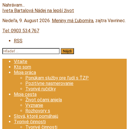
Nahrávam...
Prejsť
Iveta Bartalová
Nádej na lepší život
na
Nedeľa
, 9. August 2026.
Meniny má
Ľubomíra
, zajtra
Vavrinec
.
obsah
Tel:
0903 534 767
RSS
Hľadať:
Vitajte
Kto som
Moja práca
Ponúkam služby pre ľudí s ŤZP
Pozitívne nasmerovanie
Tvorivé ručičky
Moja cesta
Život očami anjela
Vyznanie
Rozhovory s
Slová, ktoré pomáhajú
Tvorivé činnosti
Tvorivé činnosti