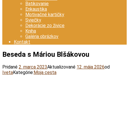
Batikovanie
Enkaustika
Motivačné kartičky
Sviečky
Dekorácie zo živice
Kniha
Galéria obrázkov
Kontakt
Beseda s Máriou Blšákovou
Pridané
2. marca 2023
Aktualizované
12. mája 2026
od
Iveta
Kategórie:
Moja cesta
Facebook
Twitter
Email
Pinterest
WhatsApp
Viber
Print